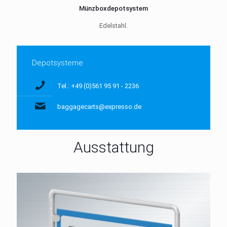
Münzboxdepotsystem
Edelstahl.
Depotsysteme
Tel.: +49 (0)561 95 91 - 2236
baggagecarts@expresso.de
Ausstattung